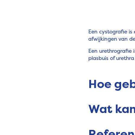
Een cystografie is
afwijkingen van d
Een urethrografie 
plasbuis of urethr
Hoe geb
Wat kan
Referen