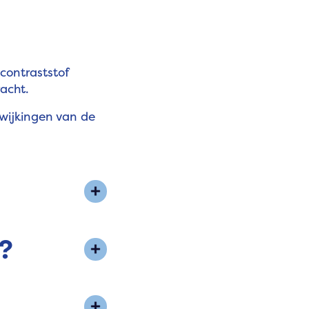
contraststof
racht.
fwijkingen van de
?